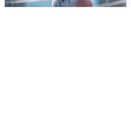
LA NOVITÀ
Le regole di Mourinho al Real
MERCATO JUVE
La Juventus vuole Suzuki, ma il Psg è avanti
CALCIOMERCATO
Inter, Frattesi blocca il mercato nerazzurro: la
situazione