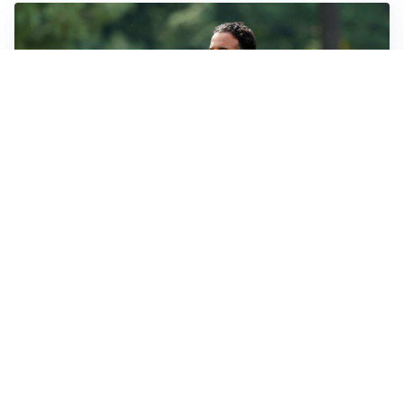
LE PAROLE
Milan, Amorim: “Sapevamo delle difficoltà, faremo
delle scelte”
LE PAROLE
Juventus, Spalletti soddisfatto: “I nuovi? Li ho visti
molto bene”
AMICHEVOLI