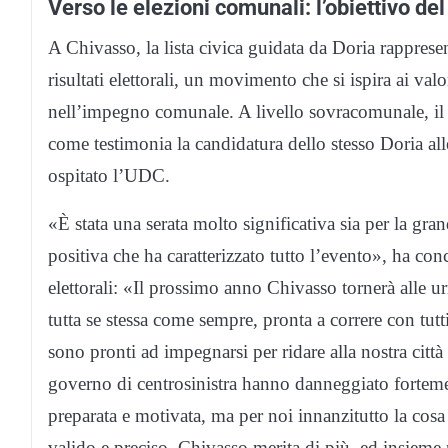
Verso le elezioni comunali: l’obiettivo de
A Chivasso, la lista civica guidata da Doria rappresen
risultati elettorali, un movimento che si ispira ai val
nell’impegno comunale. A livello sovracomunale, il so
come testimonia la candidatura dello stesso Doria alle
ospitato l’UDC.
«È stata una serata molto significativa sia per la gr
positiva che ha caratterizzato tutto l’evento», ha c
elettorali: «Il prossimo anno Chivasso tornerà alle 
tutta se stessa come sempre, pronta a correre con tutti
sono pronti ad impegnarsi per ridare alla nostra città 
governo di centrosinistra hanno danneggiato forteme
preparata e motivata, ma per noi innanzitutto la cos
valido e preciso. Chivasso merita di più, ed insieme 