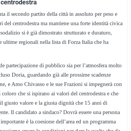
l centrodestra
ta il secondo partito della città in assoluto per peso e
ori del centrodestra ma mantiene una forte identità civica
dalizio si è già dimostrato strutturato e duraturo,
 ultime regionali nella lista di Forza Italia che ha
ande partecipazione di pubblico sia per l’atmosfera molto
oncluso Doria, guardando già alle prossime scadenze
urne, e Amo Chivasso e le sue Frazioni si impegnerà con
 coloro che si ispirano ai valori del centrodestra e che
il giusto valore e la giusta dignità che 15 anni di
nte. Il candidato a sindaco? Dovrà essere una persona
a importante è la coesione dell’area ed un programma
possiamo creare le condizioni per dare la svolta che da