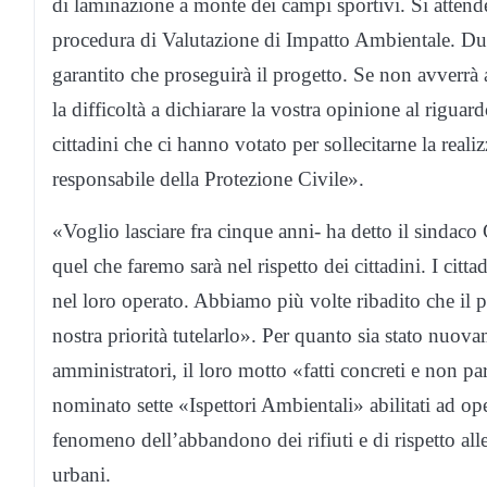
di laminazione a monte dei campi sportivi. Si attende 
procedura di Valutazione di Impatto Ambientale. Dur
garantito che proseguirà il progetto. Se non avverrà a
la difficoltà a dichiarare la vostra opinione al rigua
cittadini che ci hanno votato per sollecitarne la reali
responsabile della Protezione Civile».
«Voglio lasciare fra cinque anni- ha detto il sindaco
quel che faremo sarà nel rispetto dei cittadini. I citta
nel loro operato. Abbiamo più volte ribadito che il pa
nostra priorità tutelarlo». Per quanto sia stato nuo
amministratori, il loro motto «fatti concreti e non par
nominato sette «Ispettori Ambientali» abilitati ad oper
fenomeno dell’abbandono dei rifiuti e di rispetto alle 
urbani.