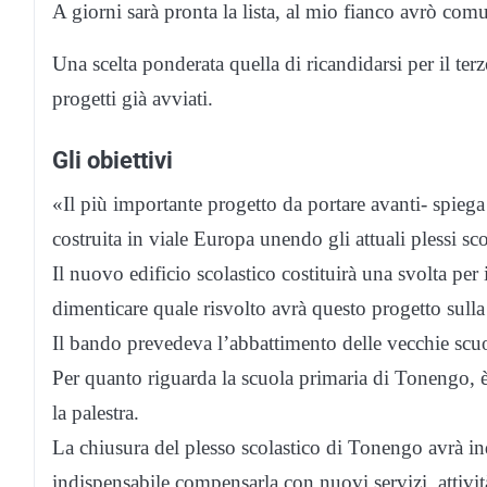
A giorni sarà pronta la lista, al mio fianco avrò com
Una scelta ponderata quella di ricandidarsi per il te
progetti già avviati.
Gli obiettivi
«Il più importante progetto da portare avanti- spieg
costruita in viale Europa unendo gli attuali plessi s
Il nuovo edificio scolastico costituirà una svolta pe
dimenticare quale risvolto avrà questo progetto sull
Il bando prevedeva l’abbattimento delle vecchie scuo
Per quanto riguarda la scuola primaria di Tonengo, 
la palestra.
La chiusura del plesso scolastico di Tonengo avrà i
indispensabile compensarla con nuovi servizi, attivit