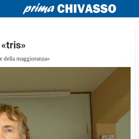
 «tris»
te della maggioranza»