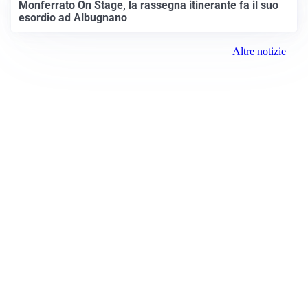
Monferrato On Stage, la rassegna itinerante fa il suo
esordio ad Albugnano
Altre notizie
Prima Chivasso
Registrazione tribunale:
Ivrea 2996/2021 11/25/2021
ROC:
15381
Direttore responsabile:
Piera Savio
Editore: