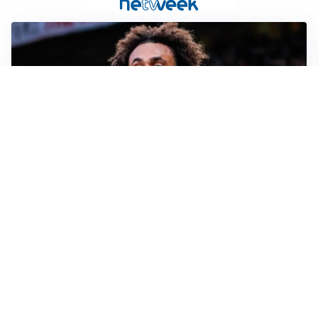
JUVENTUS
Juve, vendere per comprare: Spalletti aspetta nuovi
rinforzi
INTER
Inter, Diaby e Jones sempre in cima alla lista di Chivu