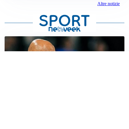
Altre notizie
LE PAROLE
Juventus, Spalletti soddisfatto: “I nuovi? Li ho visti
molto bene”