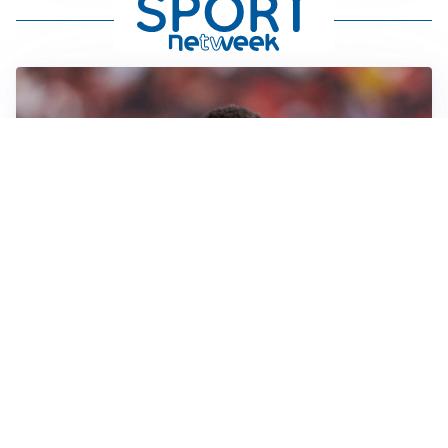
AFFARE IN CHIUSURA
Barcellona, colpo Rodri: battuto il Real Madrid
MOTIVATO
Douglas Luiz dice no all’Everton e punta sulla
Juventus