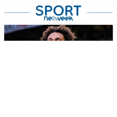
JUVENTUS
Juve, vendere per comprare: Spalletti aspetta nuovi
rinforzi