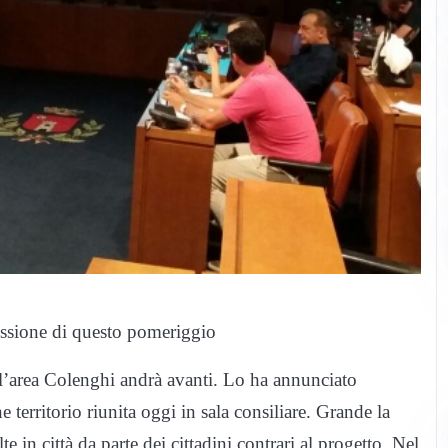
ssione di questo pomeriggio
ll’area Colenghi andrà avanti. Lo ha annunciato
rritorio riunita oggi in sala consiliare. Grande la
e in città da parte dei cittadini contrari al progetto. Nel