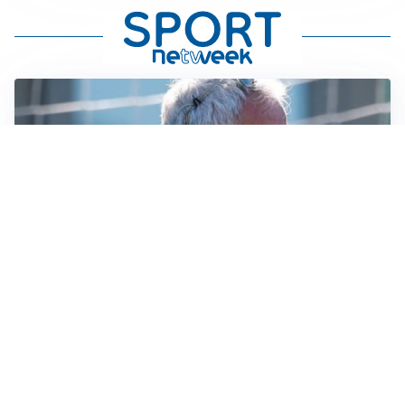
LA NOVITÀ
Le regole di Mourinho al Real
MERCATO JUVE
La Juventus vuole Suzuki, ma il Psg è avanti