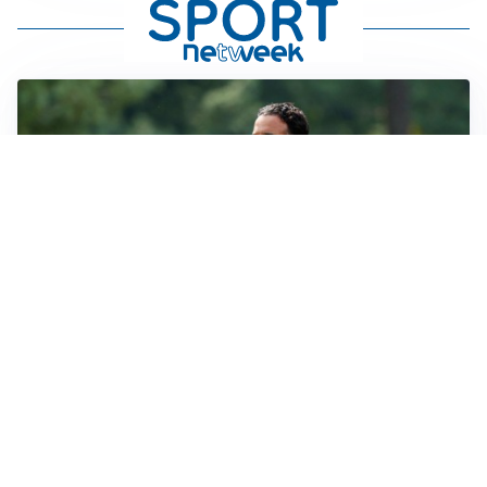
LE PAROLE
Milan, Amorim: “Sapevamo delle difficoltà, faremo
delle scelte”
LE PAROLE
Juventus, Spalletti soddisfatto: “I nuovi? Li ho visti