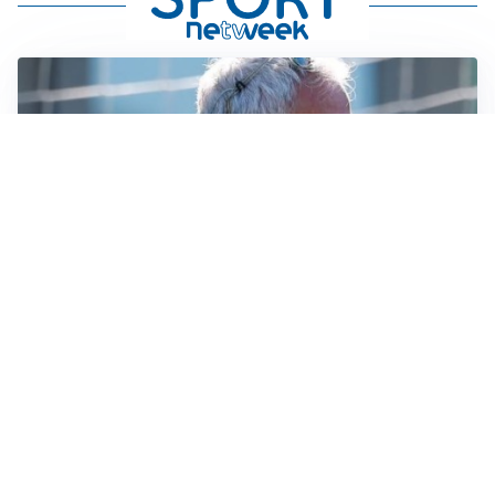
LA NOVITÀ
Le regole di Mourinho al Real
MERCATO JUVE
La Juventus vuole Suzuki, ma il Psg è avanti