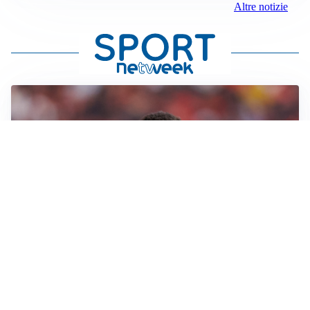
Altre notizie
AFFARE IN CHIUSURA
Barcellona, colpo Rodri: battuto il Real Madrid