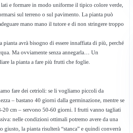
i lati e formare in modo uniforme il tipico colore verde,
ormarsi sul terreno o sul pavimento. La pianta può
adeguare mano mano il tutore e di non stringere troppo
la pianta avrà bisogno di essere innaffiata di più, perché
i acqua. Ma ovviamente senza annegarla… Un
e la pianta a fare più frutti che foglie.
mo fare dei cetrioli: se li vogliamo piccoli da
hezza – bastano 40 giorni dalla germinazione, mentre se
-20 cm – servono 50-60 giorni. I frutti vanno tagliati
siva: nelle condizioni ottimali potremo avere da una
odo giusto, la pianta risulterà “stanca” e quindi converrà