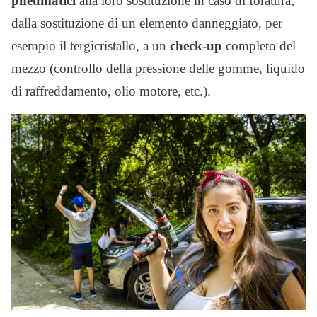
pneumatici
alla loro sostituzione in caso di foratura;
dalla sostituzione di un elemento danneggiato, per
esempio il tergicristallo, a un
check-up
completo del
mezzo (controllo della pressione delle gomme, liquido
di raffreddamento, olio motore, etc.).