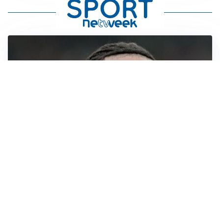
AFFONDO
Il Galatasaray fa sul serio per Leao
LA NOVITÀ
Il Real Madrid blinda Vinicius: pronto il rinnovo