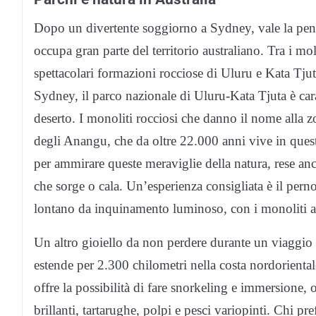
Dopo un divertente soggiorno a Sydney, vale la pena
occupa gran parte del territorio australiano. Tra i mo
spettacolari formazioni rocciose di Uluru e Kata Tjut
Sydney, il parco nazionale di Uluru-Kata Tjuta è caratt
deserto. I monoliti rocciosi che danno il nome alla 
degli Anangu, che da oltre 22.000 anni vive in quest
per ammirare queste meraviglie della natura, rese anco
che sorge o cala. Un’esperienza consigliata è il pern
lontano da inquinamento luminoso, con i monoliti a st
Un altro gioiello da non perdere durante un viaggio i
estende per 2.300 chilometri nella costa nordoriental
offre la possibilità di fare snorkeling e immersione, o
brillanti, tartarughe, polpi e pesci variopinti. Chi pre