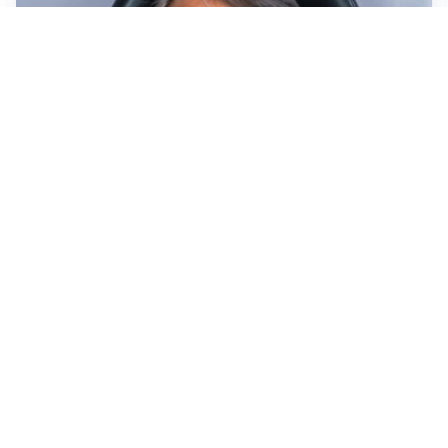
LA NUOVA ITALIA
Italia, ufficiale lo staff di Mancini: c’è anche Bonucci
I RITORNI
Inter, tornano Lautaro e Thuram: c’è anche Stones
OBIETTIVO CHE SI ALLONTANA
Inter-Romero, l’Atletico accelera: i nerazzurri restano
in attesa
L'OPPORTUNITÀ