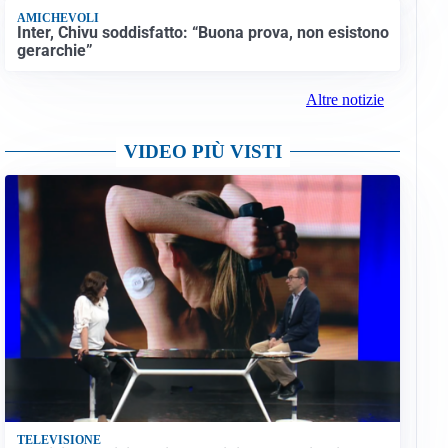
AMICHEVOLI
Inter, Chivu soddisfatto: “Buona prova, non esistono
gerarchie”
Altre notizie
VIDEO PIÙ VISTI
TELEVISIONE