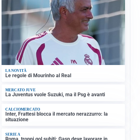
LA NOVITÀ
Le regole di Mourinho al Real
MERCATO JUVE
La Juventus vuole Suzuki, ma il Psg è avanti
CALCIOMERCATO
Inter, Frattesi blocca il mercato nerazzurro: la
situazione
SERIE A
Roma, troppi gol subiti: Gasp deve lavorare in