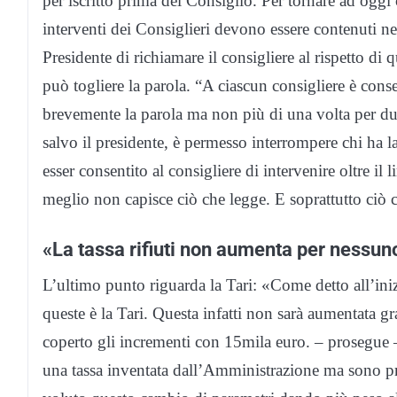
per iscritto prima del Consiglio. Per tornare ad oggi
interventi dei Consiglieri devono essere contenuti ne
Presidente di richiamare il consigliere al rispetto d
può togliere la parola. “A ciascun consigliere è cons
brevemente la parola ma non più di una volta per du
salvo il presidente, è permesso interrompere chi ha l
esser consentito al consigliere di intervenire oltre i
meglio non capisce ciò che legge. E soprattutto ciò 
«La tassa rifiuti non aumenta per nessun
L’ultimo punto riguarda la Tari: «Come detto all’ini
queste è la Tari. Questa infatti non sarà aumentata 
coperto gli incrementi con 15mila euro. – prosegue 
una tassa inventata dall’Amministrazione ma sono pre