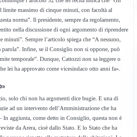
 comunque l’articolo 32 che lei recita indica che “Gli
l limite massimo di cinque minuti, con facoltà al
i questa norma”. Il presidente, sempre da regolamento,
entito nella discussione di ogni argomento di riprendere
e minuti”. Sempre l’articolo spiega che “A nessuno,
a parola”. Infine, se il Consiglio non si oppone, può
l limite temporale”. Dunque, Cattozzi non sa leggere o
che lei ha approvato come vicesindaco otto anni fa».
o»
zio, solo chi non ha argomenti dice bugie. E una di
grazie ad un intervento dell’Amministrazione che ha
– In aggiunta, come detto in Consiglio, questa non è
viste da Arera, cioè dallo Stato. E lo Stato che ha