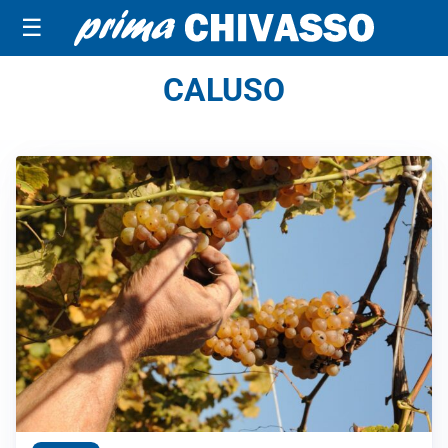
☰
CALUSO