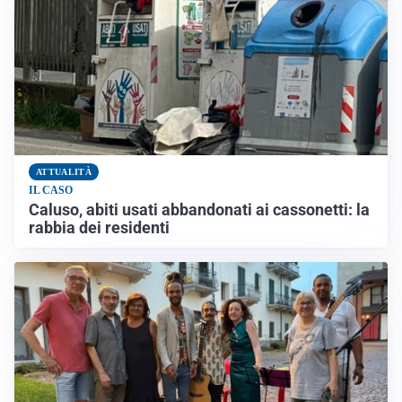
ATTUALITÀ
IL CASO
Caluso, abiti usati abbandonati ai cassonetti: la
rabbia dei residenti