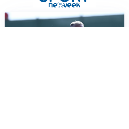
LA VOCE
Napoli, spunta Gabriel Jesus: tutto dipende da Lukaku
LA NUOVA ITALIA
Italia, ufficiale lo staff di Mancini: c’è anche Bonucci
I RITORNI